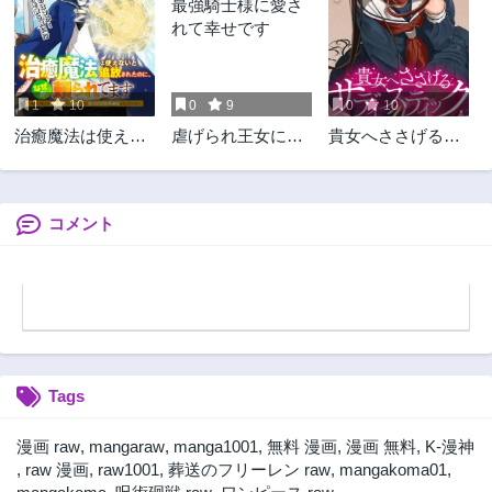
第45話
第44話
3ヶ月前
1年前
第43話
第42話
1年前
1年前
1
10
0
9
0
10
第41話
第40話
治癒魔法は使えな
虐げられ王女に転
貴女へささげるサ
1年前
1年前
いと追放されたの
生しましたが、竜
ディスティック
第39話
第38話
に、なぜか頼られ
神の加護を持つ最
1年前
1年前
てます, 治癒魔法は
強騎士様に愛され
使えないと追放さ
て幸せです
コメント
第37話
第36話
れたのに
1年前
1年前
第35話
第34話
1年前
2年前
第33話
第32話
2年前
2年前
Tags
第31話
第30話
2年前
2年前
漫画 raw
,
mangaraw
,
manga1001
,
無料 漫画
,
漫画 無料
,
K-漫神
第29話
第28話
,
raw 漫画
,
raw1001
,
葬送のフリーレン raw
,
mangakoma01
,
2年前
2年前