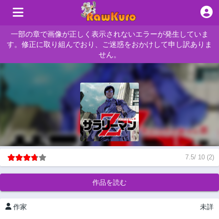
一部の章で画像が正しく表示されないエラーが発生していま
す。修正に取り組んでおり、ご迷惑をおかけして申し訳ありま
せん。
7.5
/
10
(
2
)
作品を読む
作家
未詳