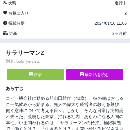
状態
進行中
お気に入り
2
掲載時期
2024/01/16 11:05
更新
2ヶ月前
サラリーマンZ
別名: Salaryman Z
作家
最新話を読む
あらすじ
コピー機会社に勤める前山田雄作（40歳）、彼の朝はおしる
こ一気飲みから始まる。先人の偉大な経営者の教えを尊び、
働く意味について考える日々。しかし、そんな日常は突如崩
れ去った。荒廃した東京、揺れる社内、あらわになる人間の
本性。いま問われるのは──サラリーマンの矜持。極限状態
で「働くとは？」「生きるとは？」を問い続けるビジネスマ