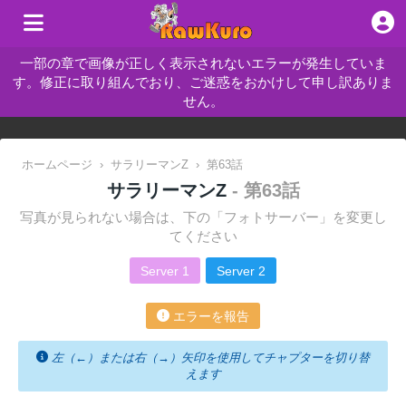
一部の章で画像が正しく表示されないエラーが発生していま
す。修正に取り組んでおり、ご迷惑をおかけして申し訳ありま
せん。
ホームページ
›
サラリーマンZ
›
第63話
サラリーマンZ
- 第63話
写真が見られない場合は、下の「フォトサーバー」を変更し
てください
Server 1
Server 2
エラーを報告
左（←）または右（→）矢印を使用してチャプターを切り替
えます