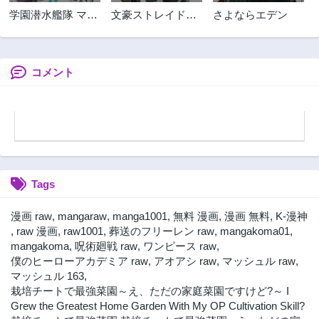
第26.1話
第25.6話
学園潜水艦隊 マー
文豪ストレイドッ
さよならエデン
1ヶ月前
1ヶ月前
メイドガールズ
グス 探偵社設立秘
第25.5話
第25.4話
話
1ヶ月前
1ヶ月前
コメント
第25.3話
第25.2話
1ヶ月前
1ヶ月前
第25.1話
第24.6話
1ヶ月前
1ヶ月前
第24.5話
第24.4話
1ヶ月前
1ヶ月前
Tags
第24.3話
第24.2話
1ヶ月前
1ヶ月前
漫画 raw
,
mangaraw
,
manga1001
,
無料 漫画
,
漫画 無料
,
K-漫神
第24.1話
第23.4話
,
raw 漫画
,
raw1001
,
葬送のフリーレン raw
,
mangakoma01
,
1ヶ月前
1ヶ月前
mangakoma
,
呪術廻戦 raw
,
ワンピース raw
,
僕のヒーローアカデミア raw
,
アオアシ raw
,
マッシュル raw
,
第23.3話
第23.2話
マッシュル 163
,
1ヶ月前
1ヶ月前
栽培チートで最強菜園～え、ただの家庭菜園ですけど?～ I
第23.1話
第22.5話
Grew the Greatest Home Garden With My OP Cultivation Skill?
1ヶ月前
1ヶ月前