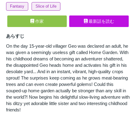
Fantasy
Slice of Life
作家
最新話を読む
あらすじ
On the day 15-year-old villager Geo was declared an adult, he
was given a seemingly useless gift called Home Garden. With
his childhood dreams of becoming an adventurer shattered,
the disappointed Geo heads home and activates his gift in his
desolate yard... And in an instant, vibrant, high-quality crops
sprout! The surprises keep coming as he grows meat-bearing
trees and can even create powerful golems! Could this
souped-up home garden actually be stronger than any skill in
the world?! Now begins his delightful slow-living adventure with
his ditzy yet adorable little sister and two interesting childhood
friends!