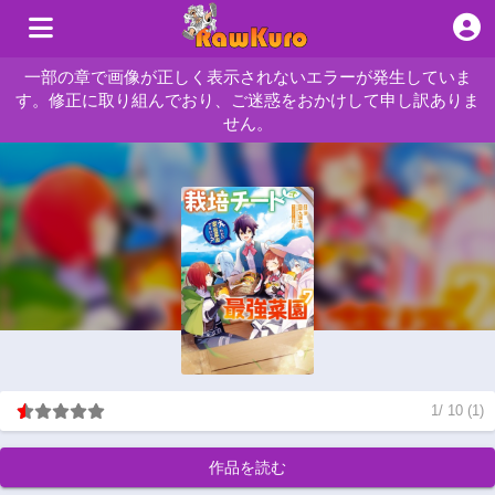
一部の章で画像が正しく表示されないエラーが発生していま
す。修正に取り組んでおり、ご迷惑をおかけして申し訳ありま
せん。
1
/
10
(
1
)
作品を読む